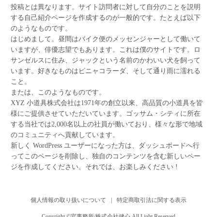
投稿とは異なります。サイト訪問者に対して自分のことを説明
する自己紹介ページを作成するのが一般的です。たとえば以下
のようなものです。
はじめまして。昼間はバイク便のメッセンジャーとして働いて
いますが、俳優志望でもあります。これは僕のサイトです。ロ
サンゼルスに住み、ジャックという名前のかわいい犬を飼って
います。好きなものはピニャコラーダ、そして通り雨に濡れる
こと。
または、このようなものです。
XYZ 小道具株式会社は1971年の創立以来、高品質の小道具を皆
様にご提供させていただいています。ゴッサム・シティに所在
する当社では2,000名以上の社員が働いており、様々な形で地域
のコミュニティへ貢献しています。
新しく WordPress ユーザーになった方は、
ダッシュボード
へ行
ってこのページを削除し、独自のコンテンツを含む新しいペー
ジを作成してください。それでは、お楽しみください !
個人情報の取り扱いについて
特定商取引法に関する表示
Copyright ©官事務所/株式会社健心 All Light Reserved